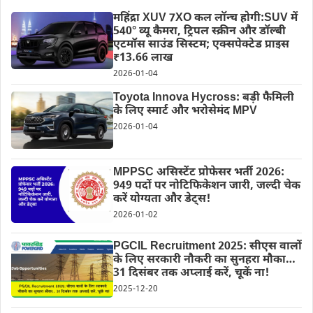
महिंद्रा XUV 7XO कल लॉन्च होगी:SUV में
540° व्यू कैमरा, ट्रिपल स्क्रीन और डॉल्बी
एटमॉस साउंड सिस्टम; एक्सपेक्टेड प्राइस
₹13.66 लाख
2026-01-04
Toyota Innova Hycross: बड़ी फैमिली
के लिए स्मार्ट और भरोसेमंद MPV
2026-01-04
MPPSC असिस्टेंट प्रोफेसर भर्ती 2026:
949 पदों पर नोटिफिकेशन जारी, जल्दी चेक
करें योग्यता और डेट्स!
2026-01-02
PGCIL Recruitment 2025: सीएस वालों
के लिए सरकारी नौकरी का सुनहरा मौका…
31 दिसंबर तक अप्लाई करें, चूकें ना!
2025-12-20