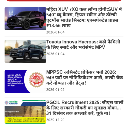
महिंद्रा XUV 7XO कल लॉन्च होगी:SUV में
540° व्यू कैमरा, ट्रिपल स्क्रीन और डॉल्बी
एटमॉस साउंड सिस्टम; एक्सपेक्टेड प्राइस
₹13.66 लाख
2026-01-04
Toyota Innova Hycross: बड़ी फैमिली
के लिए स्मार्ट और भरोसेमंद MPV
2026-01-04
MPPSC असिस्टेंट प्रोफेसर भर्ती 2026:
949 पदों पर नोटिफिकेशन जारी, जल्दी चेक
करें योग्यता और डेट्स!
2026-01-02
PGCIL Recruitment 2025: सीएस वालों
के लिए सरकारी नौकरी का सुनहरा मौका…
31 दिसंबर तक अप्लाई करें, चूकें ना!
2025-12-20