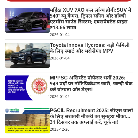
महिंद्रा XUV 7XO कल लॉन्च होगी:SUV में
540° व्यू कैमरा, ट्रिपल स्क्रीन और डॉल्बी
एटमॉस साउंड सिस्टम; एक्सपेक्टेड प्राइस
₹13.66 लाख
2026-01-04
Toyota Innova Hycross: बड़ी फैमिली
के लिए स्मार्ट और भरोसेमंद MPV
2026-01-04
MPPSC असिस्टेंट प्रोफेसर भर्ती 2026:
949 पदों पर नोटिफिकेशन जारी, जल्दी चेक
करें योग्यता और डेट्स!
2026-01-02
PGCIL Recruitment 2025: सीएस वालों
के लिए सरकारी नौकरी का सुनहरा मौका…
31 दिसंबर तक अप्लाई करें, चूकें ना!
2025-12-20