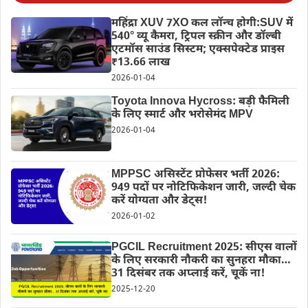
महिंद्रा XUV 7XO कल लॉन्च होगी:SUV में
540° व्यू कैमरा, ट्रिपल स्क्रीन और डॉल्बी
एटमॉस साउंड सिस्टम; एक्सपेक्टेड प्राइस
₹13.66 लाख
2026-01-04
Toyota Innova Hycross: बड़ी फैमिली
के लिए स्मार्ट और भरोसेमंद MPV
2026-01-04
MPPSC असिस्टेंट प्रोफेसर भर्ती 2026:
949 पदों पर नोटिफिकेशन जारी, जल्दी चेक
करें योग्यता और डेट्स!
2026-01-02
PGCIL Recruitment 2025: सीएस वालों
के लिए सरकारी नौकरी का सुनहरा मौका…
31 दिसंबर तक अप्लाई करें, चूकें ना!
2025-12-20