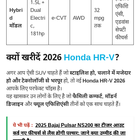
1.5L +
एफिशि
Hybri
Dual
32
एंसी,
d
Electri
e-CVT
AWD
mpg
एडवांस
मॉडल
c,
तक
सेफ्टी
181hp
फीचर्स
क्यों खरीदें 2026
Honda HR-V
?
अगर आप ऐसी SUV चाहते हैं जो
स्टाइलिश हो, चलाने में मजेदार
हो और टेक्नोलॉजी से भरपूर
हो, तो नई
Honda HR-V 2026
आपके लिए परफेक्ट चॉइस है।
यह खासकर उन लोगों के लिए है जो
फैमिली कम्फर्ट
,
मॉडर्न
डिजाइन
और
फ्यूल एफिशिएंसी
तीनों को एक साथ चाहते हैं।
ये भी पढ़ें :
2025 Bajaj Pulsar NS200 का टीजर आउट
कई नए फीचर्स से लैस होगी पल्सर: जाने क्या उम्मीद की जा