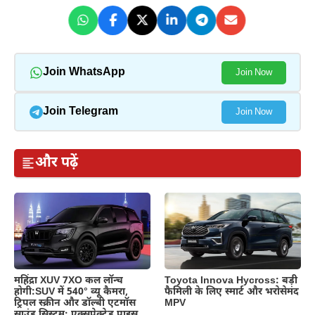
Join WhatsApp
Join Now
Join Telegram
Join Now
और पढ़ें
महिंद्रा XUV 7XO कल लॉन्च
Toyota Innova Hycross: बड़ी
होगी:SUV में 540° व्यू कैमरा,
फैमिली के लिए स्मार्ट और भरोसेमंद
ट्रिपल स्क्रीन और डॉल्बी एटमॉस
MPV
साउंड सिस्टम; एक्सपेक्टेड प्राइस