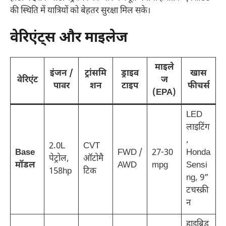
की स्थिति में यात्रियों को बेहतर सुरक्षा मिल सके।
वेरिएंट्स और माइलेज
माइले
इंजन /
ट्रांसमि
ड्राइव
खास
वेरिएंट
ज
पावर
शन
टाइप
फीचर्स
(EPA)
LED
लाइटिंग
,
2.0L
CVT
Base
FWD /
27-30
Honda
पेट्रोल,
ऑटोमै
मॉडल
AWD
mpg
Sensi
158hp
टिक
ng, 9”
टचस्क्री
न
हाइब्रिड