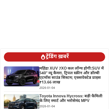
ट्रेंडिंग ख़बरें
महिंद्रा XUV 7XO कल लॉन्च होगी:SUV में
540° व्यू कैमरा, ट्रिपल स्क्रीन और डॉल्बी
एटमॉस साउंड सिस्टम; एक्सपेक्टेड प्राइस
₹13.66 लाख
2026-01-04
Toyota Innova Hycross: बड़ी फैमिली
के लिए स्मार्ट और भरोसेमंद MPV
2026-01-04