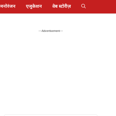
मनोरंजन
एजुकेशन
वेब स्टोरीज़
---Advertisement---