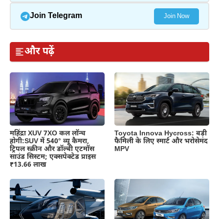
Join Telegram
Join Now
और पढ़ें
महिंद्रा XUV 7XO कल लॉन्च
Toyota Innova Hycross: बड़ी
होगी:SUV में 540° व्यू कैमरा,
फैमिली के लिए स्मार्ट और भरोसेमंद
ट्रिपल स्क्रीन और डॉल्बी एटमॉस
MPV
साउंड सिस्टम; एक्सपेक्टेड प्राइस
₹13.66 लाख