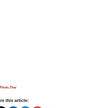
 Photo
,
Thar
e this article: