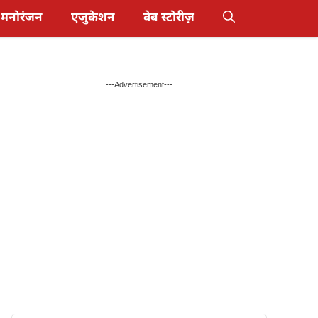
मनोरंजन
एजुकेशन
वेब स्टोरीज़
---Advertisement---