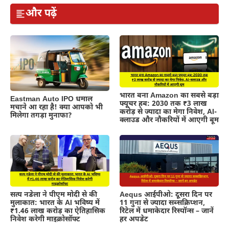
और पढ़ें
भारत बना Amazon का सबसे बड़ा
Eastman Auto IPO धमाल
फ्यूचर हब: 2030 तक ₹3 लाख
मचाने आ रहा है! क्या आपको भी
करोड़ से ज्यादा का मेगा निवेश, AI-
मिलेगा तगड़ा मुनाफा?
क्लाउड और नौकरियों में आएगी बूम
सत्य नडेला ने पीएम मोदी से की
Aequs आईपीओ: दूसरा दिन पर
मुलाकात: भारत के AI भविष्य में
11 गुना से ज्यादा सब्सक्रिप्शन,
₹1.46 लाख करोड़ का ऐतिहासिक
रिटेल में धमाकेदार रिस्पॉन्स – जानें
निवेश करेगी माइक्रोसॉफ्ट
हर अपडेट