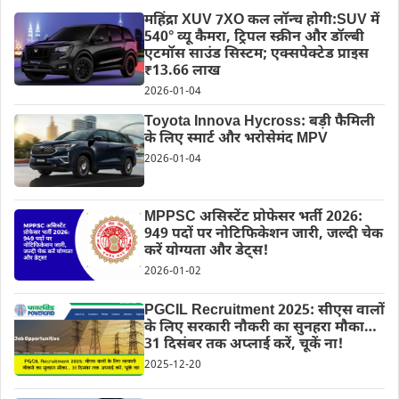
महिंद्रा XUV 7XO कल लॉन्च होगी:SUV में
540° व्यू कैमरा, ट्रिपल स्क्रीन और डॉल्बी
एटमॉस साउंड सिस्टम; एक्सपेक्टेड प्राइस
₹13.66 लाख
2026-01-04
Toyota Innova Hycross: बड़ी फैमिली
के लिए स्मार्ट और भरोसेमंद MPV
2026-01-04
MPPSC असिस्टेंट प्रोफेसर भर्ती 2026:
949 पदों पर नोटिफिकेशन जारी, जल्दी चेक
करें योग्यता और डेट्स!
2026-01-02
PGCIL Recruitment 2025: सीएस वालों
के लिए सरकारी नौकरी का सुनहरा मौका…
31 दिसंबर तक अप्लाई करें, चूकें ना!
2025-12-20