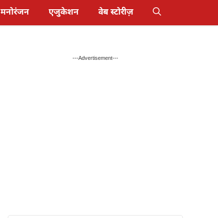
मनोरंजन
एजुकेशन
वेब स्टोरीज़
---Advertisement---