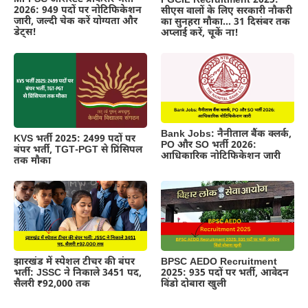
PGCIL Recruitment 2025:
2026: 949 पदों पर नोटिफिकेशन
सीएस वालों के लिए सरकारी नौकरी
जारी, जल्दी चेक करें योग्यता और
का सुनहरा मौका… 31 दिसंबर तक
डेट्स!
अप्लाई करें, चूकें ना!
Bank Jobs: नैनीताल बैंक क्लर्क,
KVS भर्ती 2025: 2499 पदों पर
PO और SO भर्ती 2026:
बंपर भर्ती, TGT-PGT से प्रिंसिपल
आधिकारिक नोटिफिकेशन जारी
तक मौका
झारखंड में स्पेशल टीचर की बंपर
BPSC AEDO Recruitment
भर्ती: JSSC ने निकाले 3451 पद,
2025: 935 पदों पर भर्ती, आवेदन
सैलरी ₹92,000 तक
विंडो दोबारा खुली