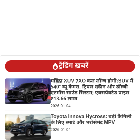
ट्रेंडिंग ख़बरें
महिंद्रा XUV 7XO कल लॉन्च होगी:SUV में
540° व्यू कैमरा, ट्रिपल स्क्रीन और डॉल्बी
एटमॉस साउंड सिस्टम; एक्सपेक्टेड प्राइस
₹13.66 लाख
2026-01-04
Toyota Innova Hycross: बड़ी फैमिली
के लिए स्मार्ट और भरोसेमंद MPV
2026-01-04