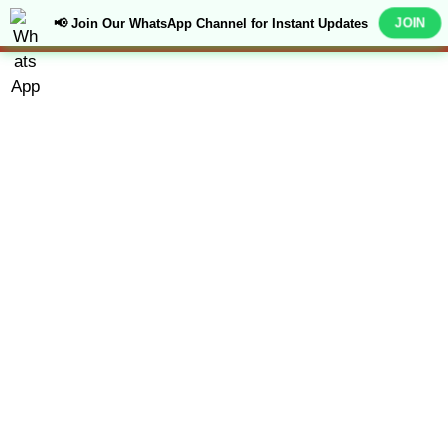
Skip
M
JOIN
📢 Join Our WhatsApp Channel for Instant Updates
to
content