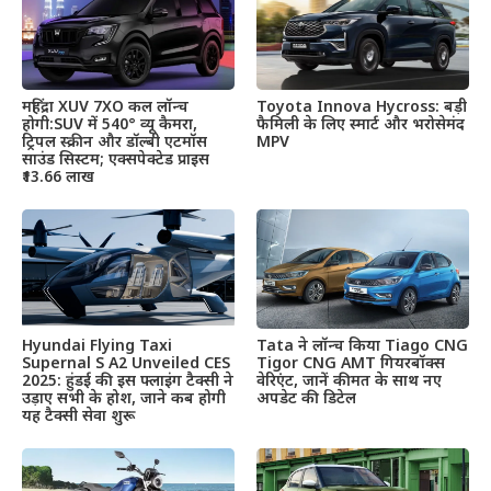
महिंद्रा XUV 7XO कल लॉन्च
Toyota Innova Hycross: बड़ी
होगी:SUV में 540° व्यू कैमरा,
फैमिली के लिए स्मार्ट और भरोसेमंद
ट्रिपल स्क्रीन और डॉल्बी एटमॉस
MPV
साउंड सिस्टम; एक्सपेक्टेड प्राइस
₹13.66 लाख
Hyundai Flying Taxi
Tata ने लॉन्च किया Tiago CNG
Supernal S A2 Unveiled CES
Tigor CNG AMT गियरबॉक्स
2025: हुंडई की इस फ्लाइंग टैक्सी ने
वेरिएंट, जानें कीमत के साथ नए
उड़ाए सभी के होश, जाने कब होगी
अपडेट की डिटेल
यह टैक्सी सेवा शुरू