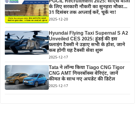
PGCIL Recruitment 2025: सीएस वालों
के लिए सरकारी नौकरी का सुनहरा मौका…
31 दिसंबर तक अप्लाई करें, चूकें ना!
2025-12-20
Hyundai Flying Taxi Supernal S A2
Unveiled CES 2025: हुंडई की इस
फ्लाइंग टैक्सी ने उड़ाए सभी के होश, जाने
कब होगी यह टैक्सी सेवा शुरू
2025-12-17
Tata ने लॉन्च किया Tiago CNG Tigor
CNG AMT गियरबॉक्स वेरिएंट, जानें
कीमत के साथ नए अपडेट की डिटेल
2025-12-17