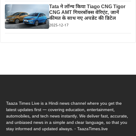
Tata ने लॉन्च किया Tiago CNG Tigor
CNG AMT गियरबॉक्स वेरिएंट, जानें
कीमत के साथ नए अपडेट की डिटेल
2025-12-17
Taaza Times Live is a Hindi news channel where you get the
latest updates first — covering education, entertainment,
automobiles, and tech news instantly. We deliver fast, accurate,
and unbiased news in a simple and clear language, so that you
stay informed and updated always. - TaazaTimes.live