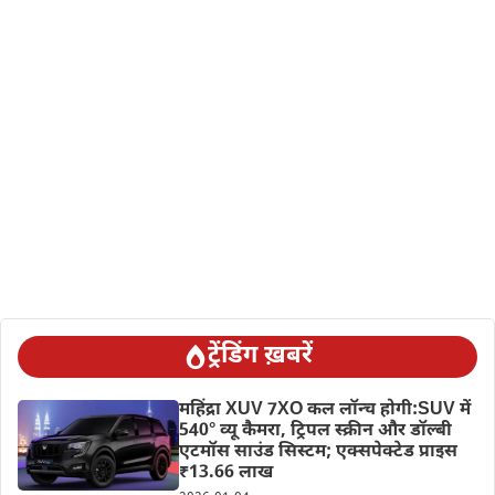
ट्रेंडिंग ख़बरें
महिंद्रा XUV 7XO कल लॉन्च होगी:SUV में
540° व्यू कैमरा, ट्रिपल स्क्रीन और डॉल्बी
एटमॉस साउंड सिस्टम; एक्सपेक्टेड प्राइस
₹13.66 लाख