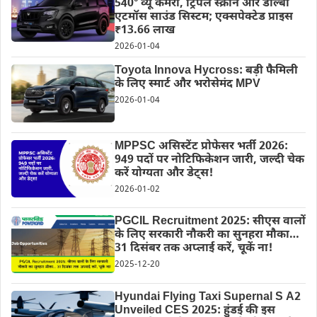
540° व्यू कैमरा, ट्रिपल स्क्रीन और डॉल्बी
एटमॉस साउंड सिस्टम; एक्सपेक्टेड प्राइस
₹13.66 लाख
2026-01-04
Toyota Innova Hycross: बड़ी फैमिली
के लिए स्मार्ट और भरोसेमंद MPV
2026-01-04
MPPSC असिस्टेंट प्रोफेसर भर्ती 2026:
949 पदों पर नोटिफिकेशन जारी, जल्दी चेक
करें योग्यता और डेट्स!
2026-01-02
PGCIL Recruitment 2025: सीएस वालों
के लिए सरकारी नौकरी का सुनहरा मौका…
31 दिसंबर तक अप्लाई करें, चूकें ना!
2025-12-20
Hyundai Flying Taxi Supernal S A2
Unveiled CES 2025: हुंडई की इस