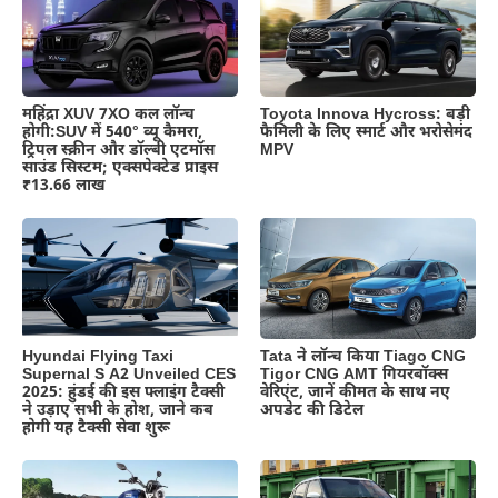
महिंद्रा XUV 7XO कल लॉन्च
Toyota Innova Hycross: बड़ी
होगी:SUV में 540° व्यू कैमरा,
फैमिली के लिए स्मार्ट और भरोसेमंद
ट्रिपल स्क्रीन और डॉल्बी एटमॉस
MPV
साउंड सिस्टम; एक्सपेक्टेड प्राइस
₹13.66 लाख
Hyundai Flying Taxi
Tata ने लॉन्च किया Tiago CNG
Supernal S A2 Unveiled CES
Tigor CNG AMT गियरबॉक्स
2025: हुंडई की इस फ्लाइंग टैक्सी
वेरिएंट, जानें कीमत के साथ नए
ने उड़ाए सभी के होश, जाने कब
अपडेट की डिटेल
होगी यह टैक्सी सेवा शुरू