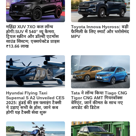
महिंद्रा XUV 7XO कल लॉन्च
Toyota Innova Hycross: बड़ी
होगी:SUV में 540° व्यू कैमरा,
फैमिली के लिए स्मार्ट और भरोसेमंद
ट्रिपल स्क्रीन और डॉल्बी एटमॉस
MPV
साउंड सिस्टम; एक्सपेक्टेड प्राइस
₹13.66 लाख
Hyundai Flying Taxi
Tata ने लॉन्च किया Tiago CNG
Supernal S A2 Unveiled CES
Tigor CNG AMT गियरबॉक्स
2025: हुंडई की इस फ्लाइंग टैक्सी
वेरिएंट, जानें कीमत के साथ नए
ने उड़ाए सभी के होश, जाने कब
अपडेट की डिटेल
होगी यह टैक्सी सेवा शुरू