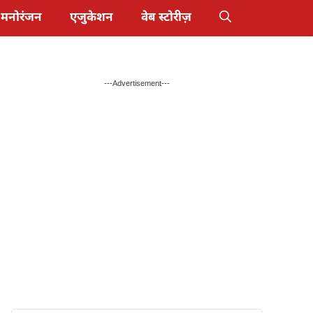
मनोरंजन
एजुकेशन
वेब स्टोरीज़
---Advertisement---