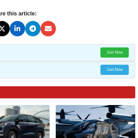
e this article:
Join Now
Join Now