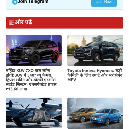
Join Telegram
Join Now
और पढ़ें
महिंद्रा XUV 7XO कल लॉन्च
Toyota Innova Hycross: बड़ी
होगी:SUV में 540° व्यू कैमरा,
फैमिली के लिए स्मार्ट और भरोसेमंद
ट्रिपल स्क्रीन और डॉल्बी एटमॉस
MPV
साउंड सिस्टम; एक्सपेक्टेड प्राइस
₹13.66 लाख