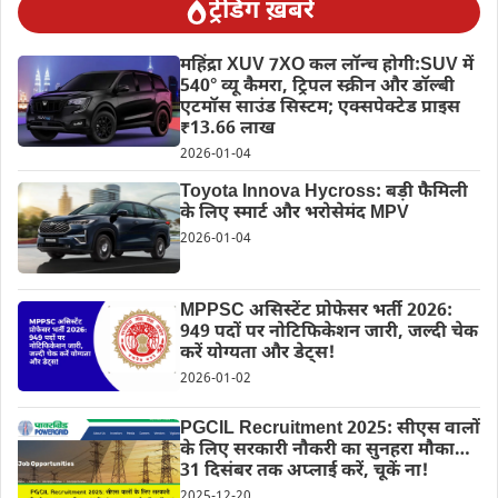
ट्रेंडिंग ख़बरें
महिंद्रा XUV 7XO कल लॉन्च होगी:SUV में
540° व्यू कैमरा, ट्रिपल स्क्रीन और डॉल्बी
एटमॉस साउंड सिस्टम; एक्सपेक्टेड प्राइस
₹13.66 लाख
2026-01-04
Toyota Innova Hycross: बड़ी फैमिली
के लिए स्मार्ट और भरोसेमंद MPV
2026-01-04
MPPSC असिस्टेंट प्रोफेसर भर्ती 2026:
949 पदों पर नोटिफिकेशन जारी, जल्दी चेक
करें योग्यता और डेट्स!
2026-01-02
PGCIL Recruitment 2025: सीएस वालों
के लिए सरकारी नौकरी का सुनहरा मौका…
31 दिसंबर तक अप्लाई करें, चूकें ना!
2025-12-20