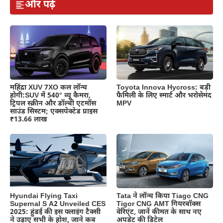
और पढ़ें
महिंद्रा XUV 7XO कल लॉन्च
Toyota Innova Hycross: बड़ी
होगी:SUV में 540° व्यू कैमरा,
फैमिली के लिए स्मार्ट और भरोसेमंद
ट्रिपल स्क्रीन और डॉल्बी एटमॉस
MPV
साउंड सिस्टम; एक्सपेक्टेड प्राइस
₹13.66 लाख
Hyundai Flying Taxi
Tata ने लॉन्च किया Tiago CNG
Supernal S A2 Unveiled CES
Tigor CNG AMT गियरबॉक्स
2025: हुंडई की इस फ्लाइंग टैक्सी
वेरिएंट, जानें कीमत के साथ नए
ने उड़ाए सभी के होश, जाने कब
अपडेट की डिटेल