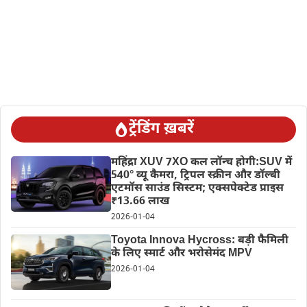
ट्रेंडिंग ख़बरें
महिंद्रा XUV 7XO कल लॉन्च होगी:SUV में
540° व्यू कैमरा, ट्रिपल स्क्रीन और डॉल्बी
एटमॉस साउंड सिस्टम; एक्सपेक्टेड प्राइस
₹13.66 लाख
2026-01-04
Toyota Innova Hycross: बड़ी फैमिली
के लिए स्मार्ट और भरोसेमंद MPV
2026-01-04