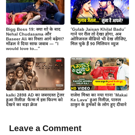
Bigg Boss 19: क्या शो के बाद
‘Gulab Jaisan Khilal Badu’
Nehal Chudasama और
गाने पर रील तो देखा होगा, अब
Baseer Ali का रिश्ता आगे बढ़ेगा?
ओरिजनल वीडियो भी देख लीजिए,
मॉडल ने दिया साफ जवाब — “I
मिल चुके हैं 90 मिलियन व्यूज
would love to…”
kalki 2898 AD का जबरदस्त ट्रेलर
राजेश मिश्रा का नया गाना ‘Makai
हुआ रिलीज़ फैन्स में इस फिल्म को
Ke Lava’ हुआ रिलीज़, पारुल
देखने का बड़ा क्रेज
ठाकुर के ठुमकों के लोग हुए दीवाने
Leave a Comment