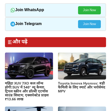
Join WhatsApp
Join Now
Join Telegram
Join Now
और पढ़ें
महिंद्रा XUV 7XO कल लॉन्च
Toyota Innova Hycross: बड़ी
होगी:SUV में 540° व्यू कैमरा,
फैमिली के लिए स्मार्ट और भरोसेमंद
ट्रिपल स्क्रीन और डॉल्बी एटमॉस
MPV
साउंड सिस्टम; एक्सपेक्टेड प्राइस
₹13.66 लाख